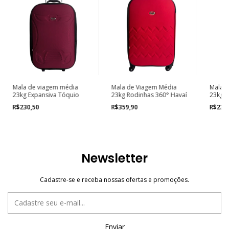
Mala de viagem média
Mala de Viagem Média
Mala 
23kg Expansiva Tóquio
23kg Rodinhas 360° Havaí
23kg E
R$230,50
R$359,90
R$232
Newsletter
Cadastre-se e receba nossas ofertas e promoções.