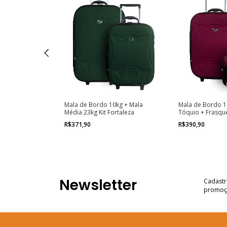
kg Fortaleza +
Mala de Bordo 10kg + Mala
Mala de Bordo 1
za
Média 23kg Kit Fortaleza
Tóquio + Frasqu
Rio de Janeiro
R$371,90
R$390,90
Newsletter
Cadastr
promoç