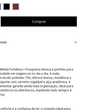
nvio
Média Fortaleza + Frasqueira Veneza é perfeito para
cidade em viagens ou no dia a dia. A mala,
tecido poliéster 750, oferece leveza, resistência e
nsporte com carrinho regulável e alça anatômica. A
ementar garante ainda mais organização, ideal para
cosméticos ou eletrônicos, mantendo tudo sempre à
nça.
 conforto e a confiança de ter o conjunto ideal para