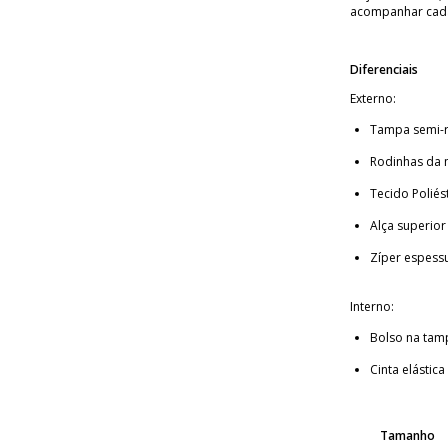
acompanhar cad
Diferenciais
Externo:
Tampa semi-r
Rodinhas da m
Tecido Poliés
Alça superio
Zíper espess
Interno:
Bolso na tam
Cinta elástica
Tamanho