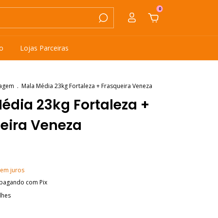
0
o
Lojas Parceiras
iagem
.
Mala Média 23kg Fortaleza + Frasqueira Veneza
édia 23kg Fortaleza +
eira Veneza
sem juros
pagando com Pix
lhes