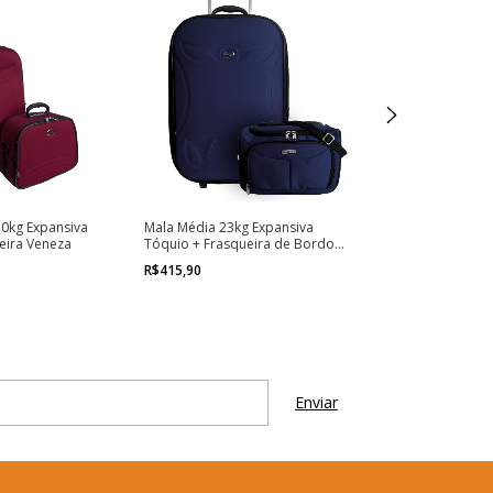
0kg Expansiva
Mala Média 23kg Expansiva
Mala de bordo 1
eira Veneza
Tóquio + Frasqueira de Bordo
Frasqueira Ven
Rio de Janeiro
R$415,90
R$304,90