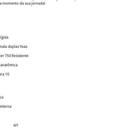
a momento da sua jornada!
ígida
ala duplas fixas
ter 750 Resistente
r anatômica
ura 10
pa
 interna
KIT