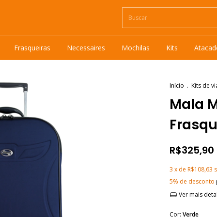
Frasqueiras
Necessaires
Mochilas
Kits
Atacad
Início
.
Kits de v
Mala M
Frasqu
R$325,90
3
x de
R$108,63
5% de desconto
Ver mais deta
Cor:
Verde