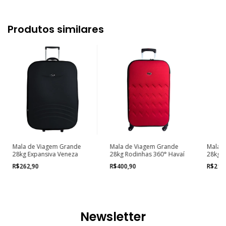
Produtos similares
Mala de Viagem Grande
Mala de Viagem Grande
Mala 
28kg Expansiva Veneza
28kg Rodinhas 360° Havaí
28kg R
R$262,90
R$400,90
R$213
Newsletter